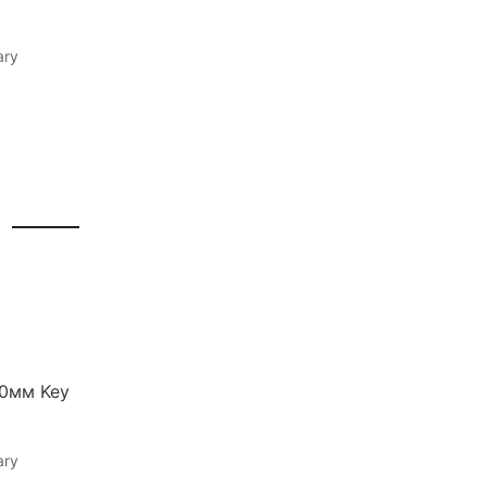
ary
60мм Key
ary