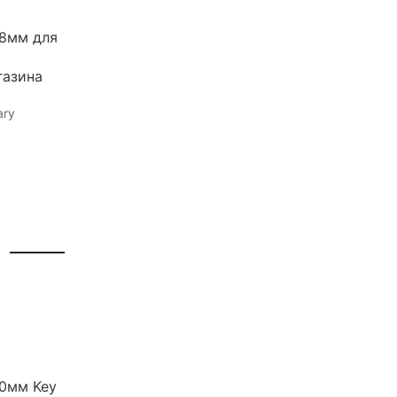
38мм для
газина
ary
40мм Key