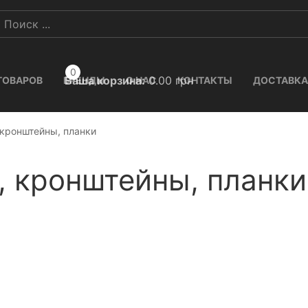
0
Ваша корзина:
0.00
грн
ТОВАРОВ
БРЕНДЫ
О НАС
КОНТАКТЫ
ДОСТАВКА
кронштейны, планки
 кронштейны, планки