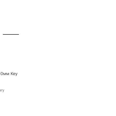
10мм Key
ary