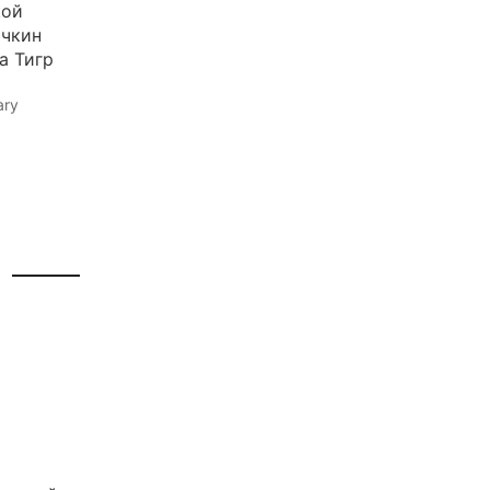
кой
очкин
а Тигр
ary