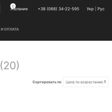
0
Желание
+38 (068) 34-22-595
Укр
|
Руc
 И ОПЛАТА
(
20
)
Сортировать по