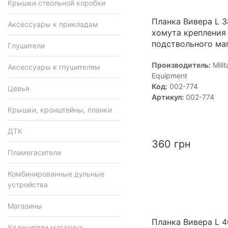
Крышки ствольной коробки
Планка Вивера L 
Аксессуары к прикладам
хомута крепления
подствольного ма
Глушители
Производитель:
Milit
Аксессуары к глушителям
Equipment
Код:
002-774
Цевья
Артикул:
002-774
Крышки, кронштейны, планки
ДТК
360
грн
Пламегасители
Комбинированные дульные
устройства
Магазины
Планка Вивера L 
Удлинители магазина