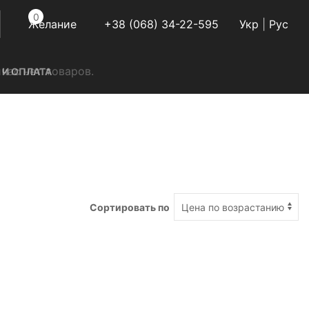
0
Желание
+38 (068) 34-22-595
Укр
|
Руc
час нет товаров.
 И ОПЛАТА
Сортировать по