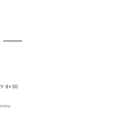
RY 8x30
overy