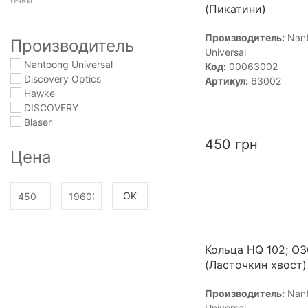
(Пикатини)
Производитель:
Nan
Производитель
Universal
Nantoong Universal
Код:
00063002
Discovery Optics
Артикул:
63002
Hawke
DISCOVERY
Blaser
450
грн
Цена
OK
Кольца HQ 102; O3
(Ласточкин хвост)
Производитель:
Nan
Universal