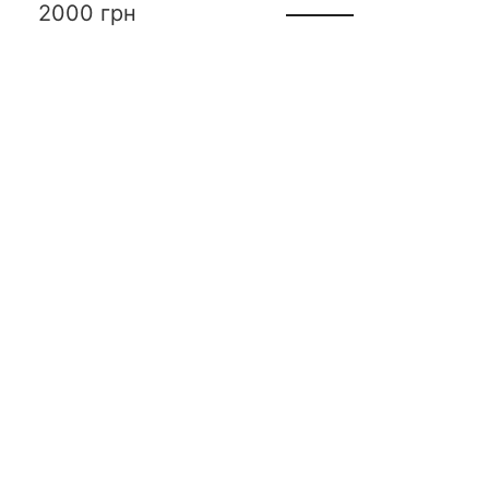
2000
грн
Контакты
+38 (068) 34-22-595
info@pro-gun.com.ua
Украина, г. Харьков
Мы в социальных сетях
Информация