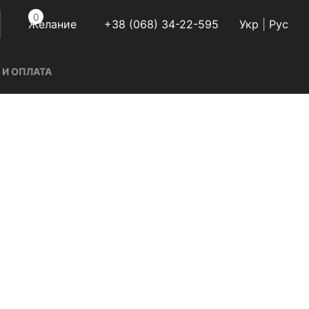
0
Желание
+38 (068) 34-22-595
Укр
|
Руc
 И ОПЛАТА