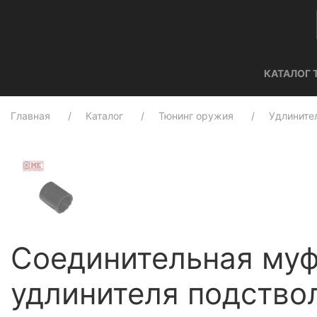
КАТАЛОГ 
Главная
Каталог
Тюнинг оружия
Удлините
Соединительная муф
удлинителя подство