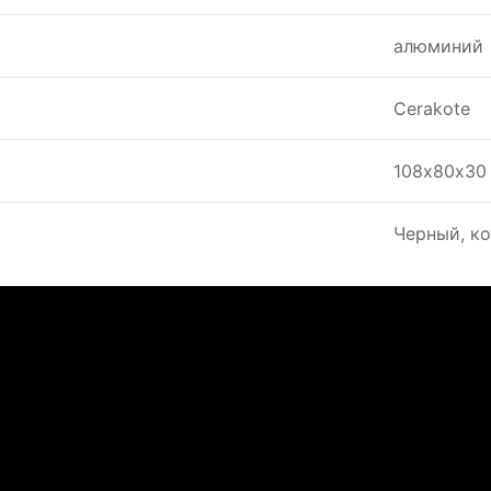
алюминий
Cerakote
108х80х30
Черный, ко