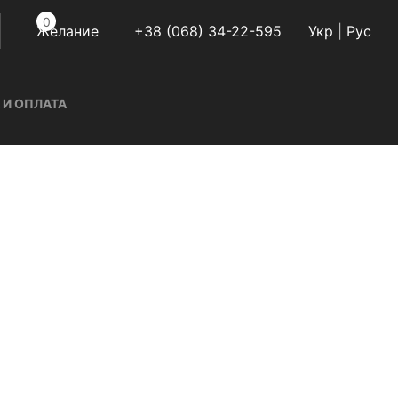
0
Желание
+38 (068) 34-22-595
Укр
|
Руc
 И ОПЛАТА