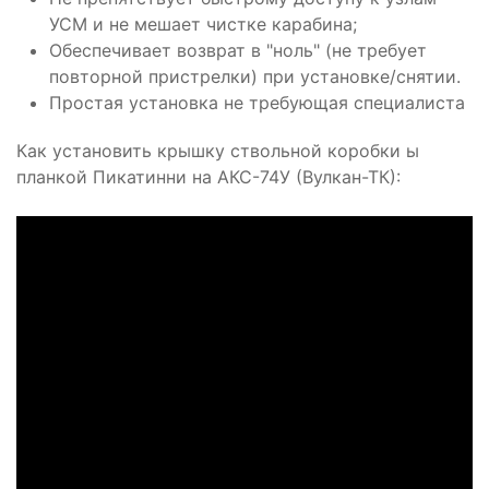
УСМ и не мешает чистке карабина;
Обеспечивает возврат в "ноль" (не требует
повторной пристрелки) при установке/снятии.
Простая установка не требующая специалиста
Как установить крышку ствольной коробки ы
планкой Пикатинни на АКС-74У (Вулкан-ТК):