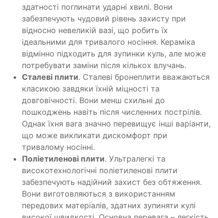
здатності поглинати ударні хвилі. Вони
забезпечують чудовий рівень захисту при
відносно невеликій вазі, що робить їх
ідеальними для тривалого носіння. Кераміка
відмінно підходить для зупинки куль, але може
потребувати заміни після кількох влучань.
Сталеві плити
. Сталеві бронеплити вважаються
класикою завдяки їхній міцності та
довговічності. Вони менш схильні до
пошкоджень навіть після численних пострілів.
Однак їхня вага значно перевищує інші варіанти,
що може викликати дискомфорт при
тривалому носінні.
Поліетиленові плити
. Ультралегкі та
високотехнологічні поліетиленові плити
забезпечують надійний захист без обтяження.
Вони виготовляються з використанням
передових матеріалів, здатних зупиняти кулі
високої швидкості. Основна перевага – легкість,