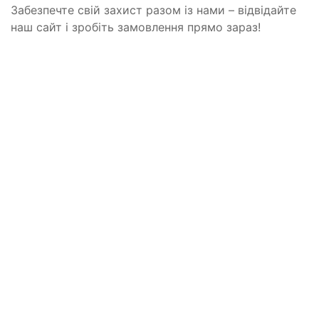
Забезпечте свій захист разом із нами – відвідайте
наш сайт і зробіть замовлення прямо зараз!
Контакти
+38 (068) 34-22-595
info@pro-gun.com.ua
Украина, г. Харьков
Ми в соціальних мережах
Iнформація