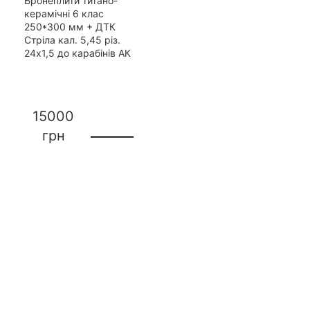
Бронеплити титано-
керамічні 6 клас
250*300 мм + ДТК
Стріла кал. 5,45 різ.
24х1,5 до карабінів АК
15000
грн