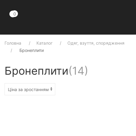
0
0
Головна
Каталог
Одяг, взуття, спорядження
Бронеплити
Бронеплити
(
14
)