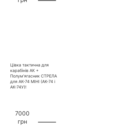
грн
Цівка тактична для
карабінів АК +
Полум'ягасник СТРЕЛА
для АК-74 МІНІ (АК-74 і
АК-74У)!
7000
грн