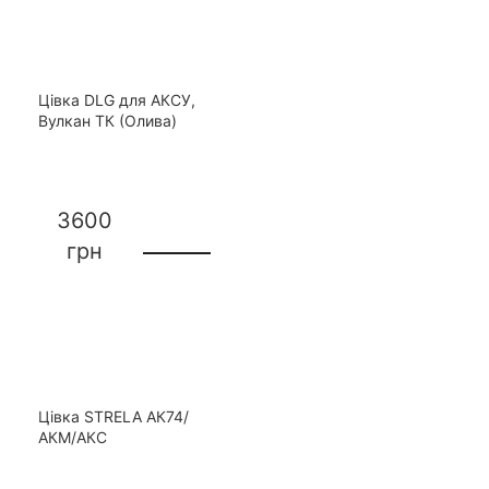
Цівка DLG для АКСУ,
Вулкан ТК (Олива)
3600
грн
Цівка STRELA АК74/
АКМ/АКС