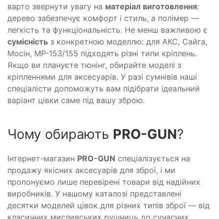
варто звернути увагу на
матеріал виготовлення
:
дерево забезпечує комфорт і стиль, а полімер —
легкість та функціональність. Не менш важливою є
сумісність
з конкретною моделлю: для АКС, Сайга,
Мосін, МР-153/155 підходять різні типи кріплень.
Якщо ви плануєте тюнінг, обирайте моделі з
кріпленнями для аксесуарів. У разі сумнівів наші
спеціалісти допоможуть вам підібрати ідеальний
варіант цівки саме під вашу зброю.
Чому обирають
PRO-GUN
?
Інтернет-магазин
PRO-GUN
спеціалізується на
продажу якісних аксесуарів для зброї, і ми
пропонуємо лише перевірені товари від надійних
виробників. У нашому каталозі представлені
десятки моделей цівок для різних типів зброї — від
класичних мисливських рушниць до сучасних