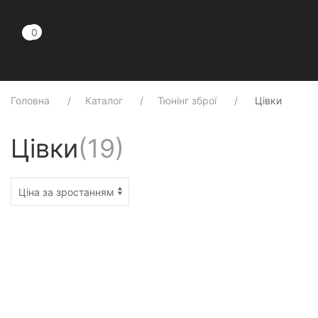
0
0
Головна
Каталог
Тюнінг зброї
Цівки
Цівки
(
19
)