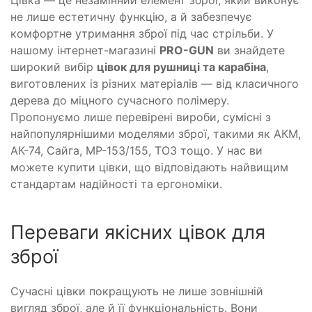
Цівка — це незамінний елемент зброї, який виконує
не лише естетичну функцію, а й забезпечує
комфортне утримання зброї під час стрільби. У
нашому інтернет-магазині
PRO-GUN
ви знайдете
широкий вибір
цівок для рушниці та карабіна
,
виготовлених із різних матеріалів — від класичного
дерева до міцного сучасного полімеру.
Пропонуємо лише перевірені вироби, сумісні з
найпопулярнішими моделями зброї, такими як АКМ,
АК-74, Сайга, МР-153/155, ТОЗ тощо. У нас ви
можете купити цівки, що відповідають найвищим
стандартам надійності та ергономіки.
Переваги якісних цівок для
зброї
Сучасні цівки покращують не лише зовнішній
вигляд зброї, але й її функціональність. Вони