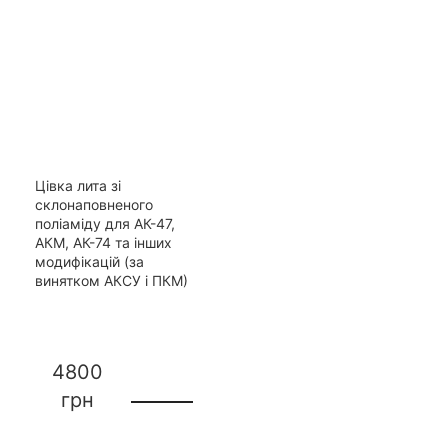
Цівка лита зі
склонаповненого
поліаміду для АК-47,
АКМ, АК-74 та інших
модифікацій (за
винятком АКСУ і ПКМ)
4800
грн