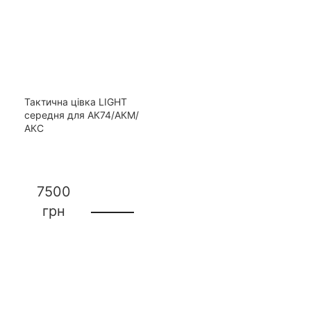
Тактична цівка LIGHT
середня для АК74/АКМ/
АКС
7500
грн