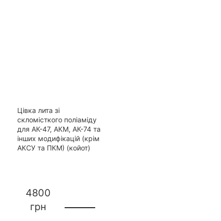
Цівка лита зі
скломісткого поліаміду
для АК-47, АКМ, АК-74 та
інших модифікацій (крім
АКСУ та ПКМ) (койот)
4800
грн