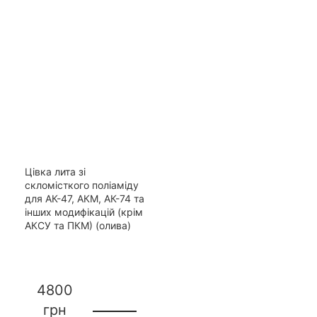
Цівка лита зі
скломісткого поліаміду
для АК-47, АКМ, АК-74 та
інших модифікацій (крім
АКСУ та ПКМ) (олива)
4800
грн