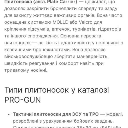
Плитоноска (англ. Plate Carrier)
— це жилет, що
дозволяє закріпити бронеплити спереду та ззаду
для захисту життєво важливих органів. Вона часто
оснащена системою MOLLE або Velcro для
кріплення підсумків, аптечок, турнікетів, гідраторів
та іншого спорядження. Основна перевага
плитоносок — легкість і адаптивність у порівнянні з
класичними бронежилетами. Вона дозволяє
військовослужбовцю зберігати маневреність,
швидкість реагування і комфорт навіть при
тривалому носінні.
Типи плитоносок у каталозі
PRO-GUN
Тактичні плитоноски для ЗСУ та ТРО
— моделі,
розроблені з урахуванням бойових завдань.
Сумісні з плитами формату 25×30 см (SAPI або