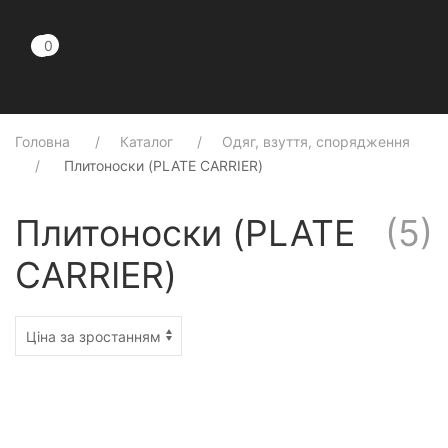
0
0
Головна
Каталог
Одяг, взуття, спорядження
Плитоноски (PLATE CARRIER)
Плитоноски (PLATE
(
5
)
CARRIER)