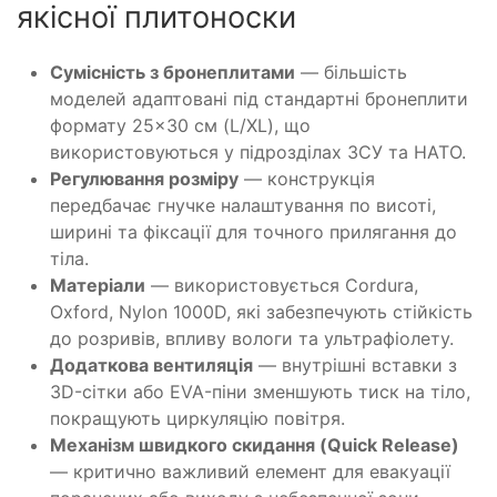
якісної плитоноски
Сумісність з бронеплитами
— більшість
моделей адаптовані під стандартні бронеплити
формату 25×30 см (L/XL), що
використовуються у підрозділах ЗСУ та НАТО.
Регулювання розміру
— конструкція
передбачає гнучке налаштування по висоті,
ширині та фіксації для точного прилягання до
тіла.
Матеріали
— використовується Cordura,
Oxford, Nylon 1000D, які забезпечують стійкість
до розривів, впливу вологи та ультрафіолету.
Додаткова вентиляція
— внутрішні вставки з
3D-сітки або EVA-піни зменшують тиск на тіло,
покращують циркуляцію повітря.
Механізм швидкого скидання (Quick Release)
— критично важливий елемент для евакуації